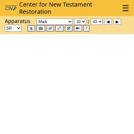
Apparatus
≣
🕮
⮺
🔗
🗹
🔑
?