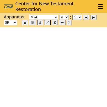
Apparatus
≣
🕮
⮺
🔗
🗹
🔑
?