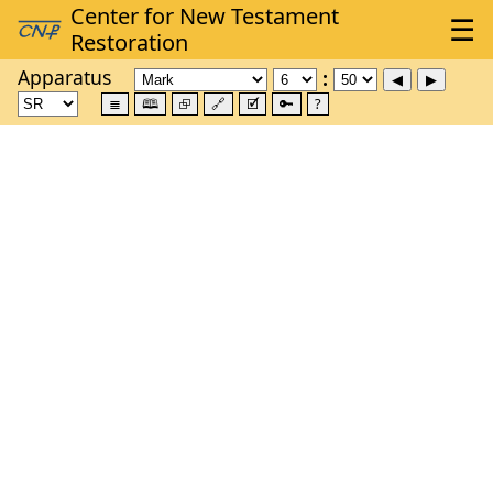
Apparatus
≣
🕮
⮺
🔗
🗹
🔑
?