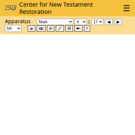
Apparatus
≣
🕮
⮺
🔗
🗹
🔑
?