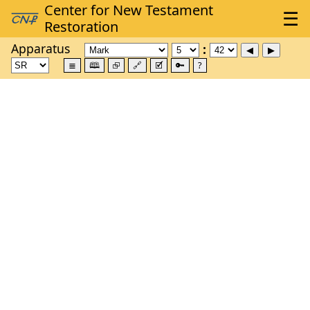
Apparatus
≣
🕮
⮺
🔗
🗹
🔑
?