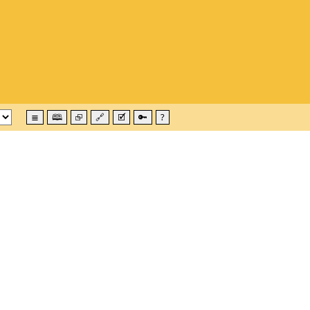
≣
🕮
⮺
🔗
🗹
🔑
?