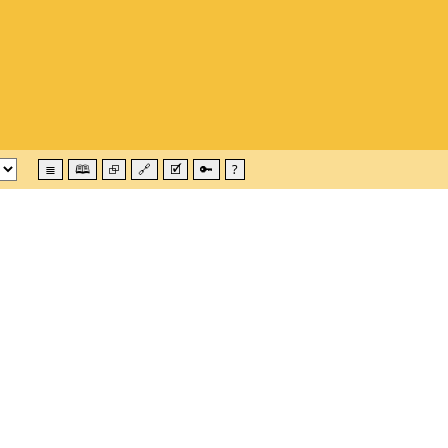
≣
🕮
⮺
🔗
🗹
🔑
?