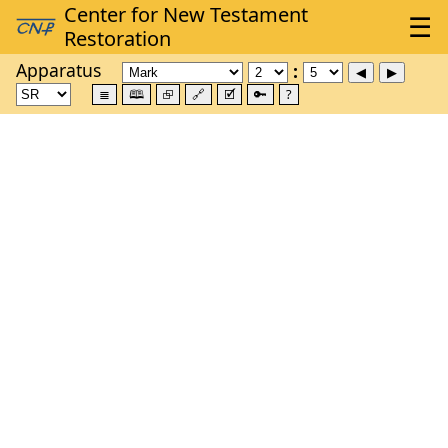
Apparatus
≣
🕮
⮺
🔗
🗹
🔑
?