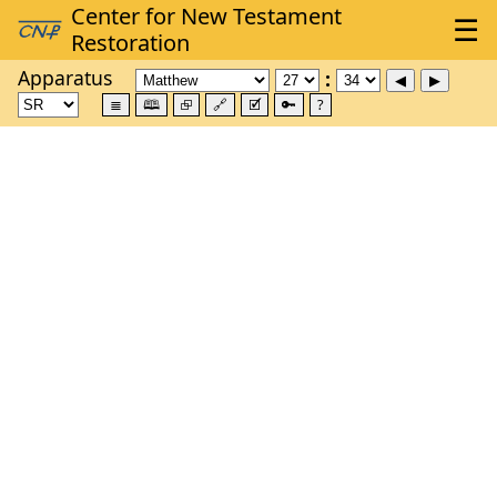
Apparatus
≣
🕮
⮺
🔗
🗹
🔑
?