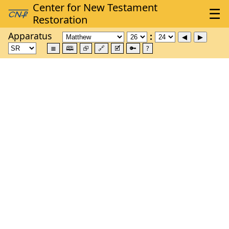
Apparatus
≣
🕮
⮺
🔗
🗹
🔑
?