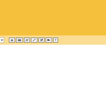
≣
🕮
⮺
🔗
🗹
🔑
?