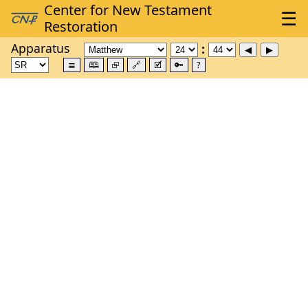
Apparatus
≣
🕮
⮺
🔗
🗹
🔑
?