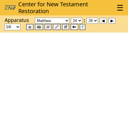
Apparatus
≣
🕮
⮺
🔗
🗹
🔑
?