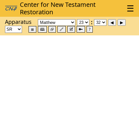
Apparatus
≣
🕮
⮺
🔗
🗹
🔑
?