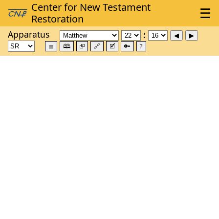
Apparatus
≣
🕮
⮺
🔗
🗹
🔑
?