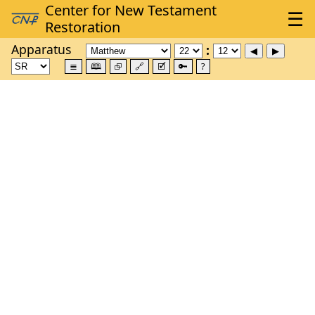
Apparatus
≣
🕮
⮺
🔗
🗹
🔑
?