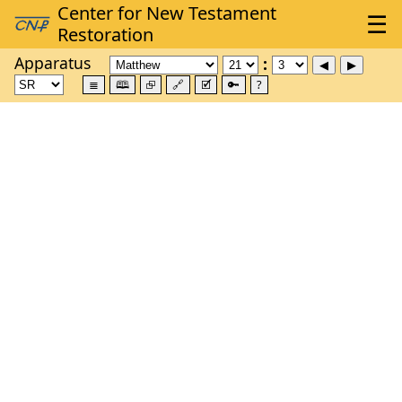
Apparatus
≣
🕮
⮺
🔗
🗹
🔑
?