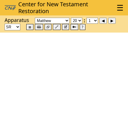
Apparatus
≣
🕮
⮺
🔗
🗹
🔑
?