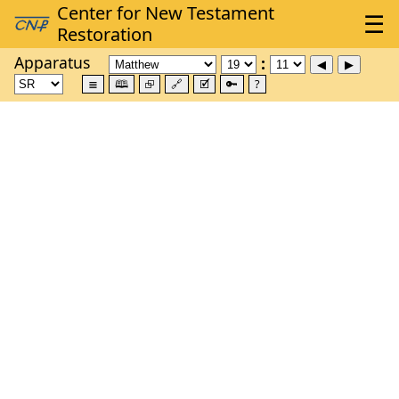
Apparatus
≣
🕮
⮺
🔗
🗹
🔑
?