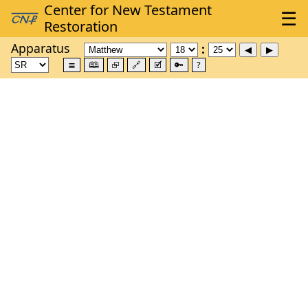
Apparatus
≣
🕮
⮺
🔗
🗹
🔑
?