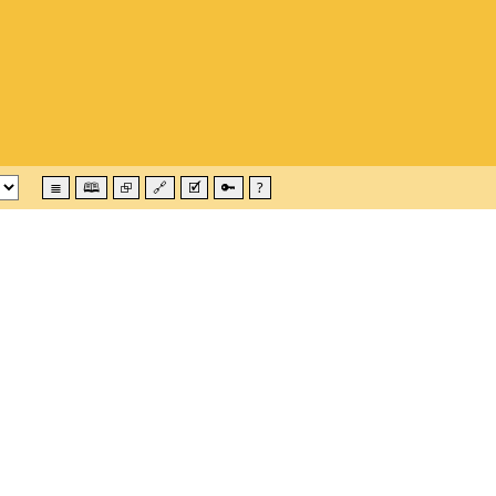
≣
🕮
⮺
🔗
🗹
🔑
?