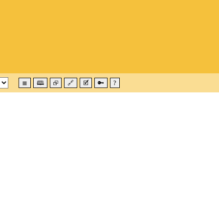
≣
🕮
⮺
🔗
🗹
🔑
?