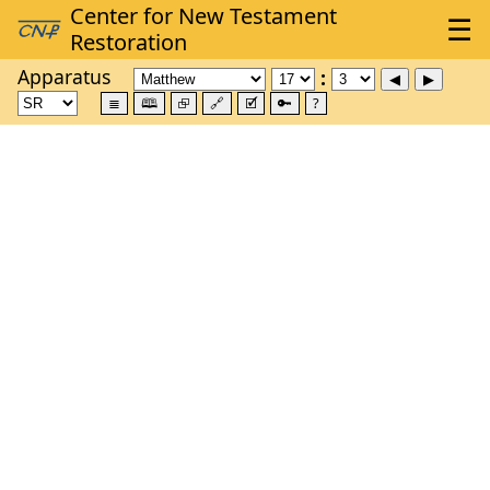
Apparatus
≣
🕮
⮺
🔗
🗹
🔑
?