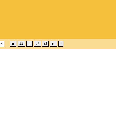
≣
🕮
⮺
🔗
🗹
🔑
?