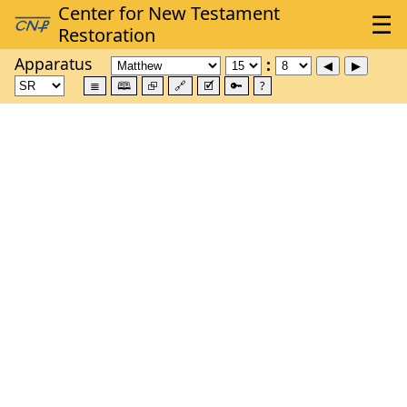
Apparatus
≣
🕮
⮺
🔗
🗹
🔑
?