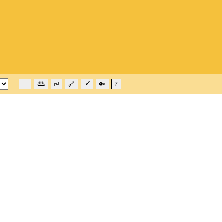
≣
🕮
⮺
🔗
🗹
🔑
?