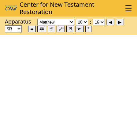
Apparatus
≣
🕮
⮺
🔗
🗹
🔑
?