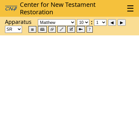
Apparatus
≣
🕮
⮺
🔗
🗹
🔑
?