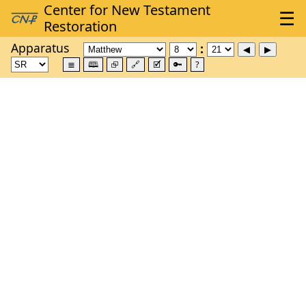
Apparatus
≣
🕮
⮺
🔗
🗹
🔑
?