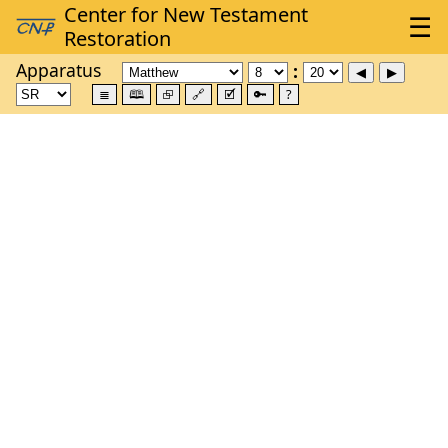
Apparatus
≣
🕮
⮺
🔗
🗹
🔑
?