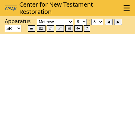
Apparatus
≣
🕮
⮺
🔗
🗹
🔑
?