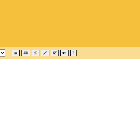
≣
🕮
⮺
🔗
🗹
🔑
?