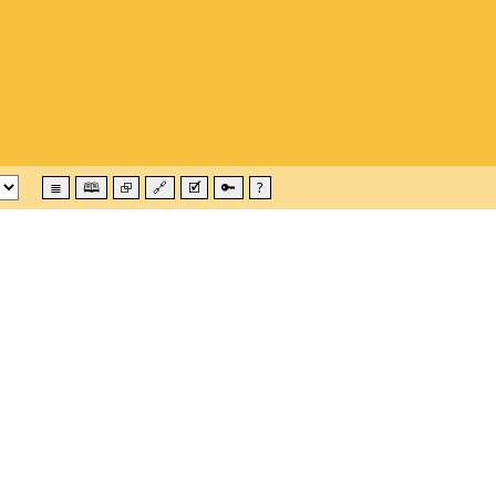
≣
🕮
⮺
🔗
🗹
🔑
?